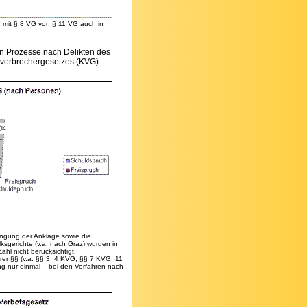
mit § 8 VG vor; § 11 VG auch in
en Prozesse nach Delikten des
sverbrechergesetzes (KVG):
ingung der Anklage sowie die
sgerichte (v.a. nach Graz) wurden in
hl nicht berücksichtigt.
rer §§ (v.a. §§ 3, 4 KVG; §§ 7 KVG, 11
g nur einmal – bei den Verfahren nach