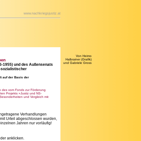
www.nachkriegsjustiz.at
Von Heimo
ben
Halbrainer (Grafik)
und Gabriele Gross
946-1955) und des Außensenats
sozialistischer
t auf der Basis der
en des vom Fonds zur Förderung
erten Projekts »Justiz und NS-
Besonderheiten und Vergleich mit
eingetragene Verhandlungen
 mit Urteil abgeschlossen wurden,
einzelnen Jahren nur vorläufig!
lder anklicken.