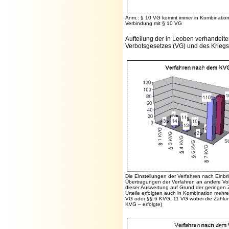
Anm.: § 10 VG kommt immer in Kombination 
Verbindung mit § 10 VG
Aufteilung der in Leoben verhandelt
Verbotsgesetzes (VG) und des Krieg
Die Einstellungen der Verfahren nach Einbr
Übertragungen der Verfahren an andere Volk
dieser Auswertung auf Grund der geringen Za
Urteile erfolgten auch in Kombination mehre
VG oder §§ 6 KVG, 11 VG wobei die Zählun
KVG – erfolgte)