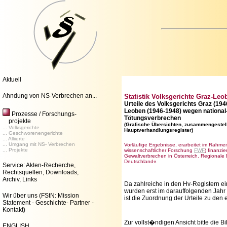
Aktuell
Ahndung von NS-Verbrechen an...
Statistik Volksgerichte Graz-Leo
Urteile des Volksgerichts Graz (1
Leoben (1946-1948) wegen national-
Prozesse / Forschungs-
Tötungsverbrechen
projekte
(Grafische Übersichten, zusammengestell
... Volksgerichte
Hauptverhandlungsregister)
... Geschworenengerichte
... Alliierte
... Umgang mit NS- Verbrechen
Vorläufige Ergebnisse, erarbeitet im Rahm
... Projekte
wissenschaftlicher Forschung
FWF
) finanzi
Gewaltverbrechen in Österreich. Regionale 
Deutschland«
Service: Akten-Recherche,
Rechtsquellen, Downloads,
Archiv, Links
Da zahlreiche in den Hv-Registern 
wurden erst im darauffolgenden Jahr
Wir über uns
(FStN: Mission
ist die Zuordnung der Urteile zu den 
Statement - Geschichte- Partner -
Kontakt)
Zur vollst�ndigen Ansicht bitte die Bi
ENGLISH