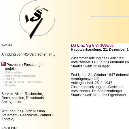
Aktuell
LG Linz Vg 6 Vr 1696/53
Hauptverhandlung: 21. Dezember 
Ahndung von NS-Verbrechen an...
Zusammensetzung des Gerichtes:
Vorsitzender: OLGR Dr. Ferdinand Bi
Prozesse / Forschungs-
Staatsanwalt: Dr. Krieger
projekte
... Volksgerichte
Erst-Urteil: 21. Oktober 1947 (lebensl
... Geschworenengerichte
Vermögensverfall)
... Alliierte
... Umgang mit NS- Verbrechen
Anklageschrift: 26. 8. 1947
... Projekte
Zusammensetzung des Gerichtes:
Vorsitzender: Dr. Schützenberger
Service: Akten-Recherche,
Staatsanwalt: Dr. Julius Eigenbauer
Rechtsquellen, Downloads,
Archiv, Links
Wir über uns
(FStN: Mission
Statement - Geschichte- Partner -
Kontakt)
ENGLISH