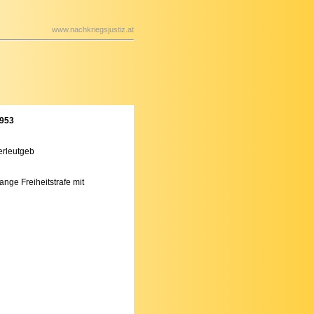
www.nachkriegsjustiz.at
1953
erleutgeb
ange Freiheitstrafe mit