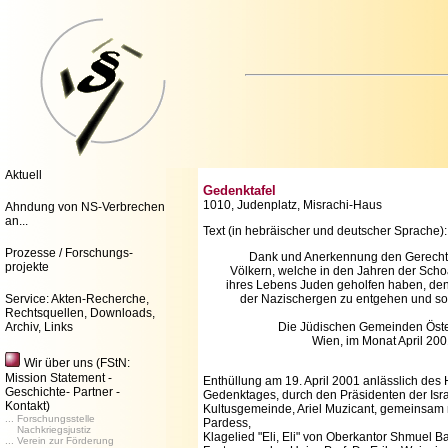
Aktuell
Gedenktafel
1010, Judenplatz, Misrachi-Haus
Ahndung von NS-Verbrechen
an...
Text (in hebräischer und deutscher Sprache):
Prozesse / Forschungs-
Dank und Anerkennung den Gerecht
projekte
Völkern, welche in den Jahren der Scho
ihres Lebens Juden geholfen haben, de
Service: Akten-Recherche,
der Nazischergen zu entgehen und so
Rechtsquellen, Downloads,
Archiv, Links
Die Jüdischen Gemeinden Öste
Wien, im Monat April 200
Wir über uns
(FStN:
Mission Statement -
Enthüllung am 19. April 2001 anlässlich des 
Geschichte- Partner -
Gedenktages, durch den Präsidenten der Isra
Kontakt)
Kultusgemeinde, Ariel Muzicant, gemeinsam
... Forschungsstelle
Pardess,
Nachkriegsjustiz
Klagelied "Eli, Eli" von Oberkantor Shmuel Bar
... Verein zur Förderung