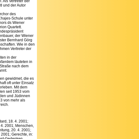
. Als Vertreter der
tl und der Autor
rchor des
hajes-Schule unter
hors ds Wiener
ion Quartett.
ndespräsident
enbauer, der Wiener
ster Bernhard Görg
schaften. Wie in den
hmen Vertreter der
iten in der
ußerdem läuteten in
e Straße nach dem
annt.
hen gewidmet, die es
ft oft unter Einsatz
erleben. Mit dem
rden seit 1953 vom
uden und Jüdinnen
83 von mehr als
eich.
dard, 18. 4. 2001;
0. 4. 2001; Menschen,
itung, 20. 4. 2001;
 2001; Gerechte, in:
aust-Gedenken.