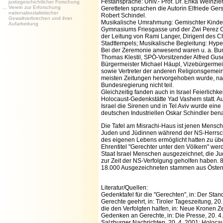
Festansprache: Univ.- Prof. Dr. Erika Weinzierl
justizgeschichtlicher Forschung
... Verein zur Erforschung
Geretteten sprachen die Autorin Elfriede Gers
nationalsozialistischer
Robert Schindel.
Gewaltverbrechen und ihrer
Musikalische Umrahmung: Gemischter Kinde
Aufarbeitung
Gymnasiums Friesgasse und der Zwi Perez C
der Leitung von Rami Langer, Dirigent des C
Stadttempels; Musikalische Begleitung: Hyper
Bei der Zeremonie anwesend waren u. a. Bu
Thomas Klestil, SPÖ-Vorsitzender Alfred Gus
Bürgermeister Michael Häupl, Vizebürgermei
sowie Vertreter der anderen Religionsgemein
meisten Zeitungen hervorgehoben wurde, na
Bundesregierung nicht teil.
Gleichzeitig fanden auch in Israel Feierlichke
Holocaust-Gedenkstätte Yad Vashem statt. A
Israel die Sirenen und in Tel Aviv wurde ein
deutschen Industriellen Oskar Schindler ben
Die Tafel am Misrachi-Haus ist jenen Mensc
Juden und Jüdinnen während der NS-Herrscha
des eigenen Lebens ermöglicht hatten zu üb
Ehrentitel "Gerechter unter den Völkern" we
Staat Israel Menschen ausgezeichnet, die J
zur Zeit der NS-Verfolgung geholfen haben. 
18.000 Ausgezeichneten stammen aus Österr
Literatur/Quellen:
Gedenktafel für die "Gerechten", in: Der Stan
Gerechte geehrt, in: Tiroler Tageszeitung, 2
die den Verfolgten halfen, in: Neue Kronen Ze
Gedenken an Gerechte, in: Die Presse, 20. 4.
Salzburger Nachrichten, 20. 4. 2001; Holoc