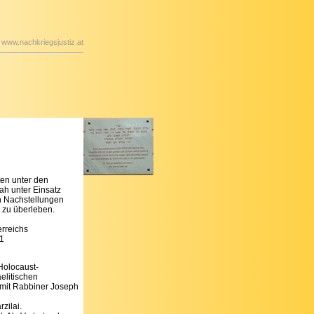
www.nachkriegsjustiz.at
en unter den
ah unter Einsatz
n Nachstellungen
 zu überleben.
rreichs
1
Holocaust-
elitischen
 mit Rabbiner Joseph
zilai.